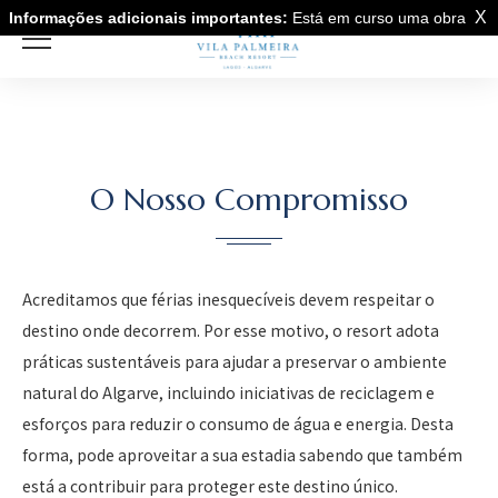
X
Informações adicionais importantes:
Está em curso uma obra
de construção de novo empreendimento perto de Vila Palmeira o
que poderá provocar perturbações sonoras.
O Nosso Compromisso
Acreditamos que férias inesquecíveis devem respeitar o
destino onde decorrem. Por esse motivo, o resort adota
práticas sustentáveis para ajudar a preservar o ambiente
natural do Algarve, incluindo iniciativas de reciclagem e
esforços para reduzir o consumo de água e energia. Desta
forma, pode aproveitar a sua estadia sabendo que também
está a contribuir para proteger este destino único.